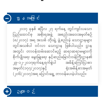
ဌာနအကြောင်း
၂၀၁၇ ခုနှစ် ဧပြီလ ၂၇ ရက်နေ့ တွင်ကျင်းပသော
ပြည်ထောင်စု အစိုးရအဖွဲ့ အစည်းအဝေးအမှတ်စဉ်
(၈/၂၀၁၇) အရ အသစ် တိုးချဲ့ ဖွဲ့စည်းခဲ့ သောဌာနများ
တွင်အသစ်ပါ ဝင်လာ သောဌာန ဖြစ်ပါသည်။ ဌာန
အတွင်း တာဝန်ထမ်းဆောင်မည့် ဆရာဆရာမများကို
စိုက်ပျိုးရေး မွေးမြူရေး နှင့်ဆည်မြောင်းဝန်ကြီးဌာန၏
၂၉-၁၂-၂၀၁၇ရက်နေ့ရက်စွဲပါ အမိန့်ကြော်ငြာစာ
အမှတ်(၁၇၇/၂၀၁၇)နှင့် ရုံးအမိန့်စာအမှတ်
(၂၀၆/၂၀၁၇)အရ ပြောင်းရွေ့ တာဝန်ပေးခဲ့ပါသည်။
ဥယျောဇဉ်